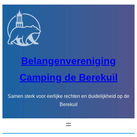
Ga
naar
de
inhoud
Belangenvereniging
Camping de Berekuil
Samen sterk voor eerlijke rechten en duidelijkheid op de
Berekuil